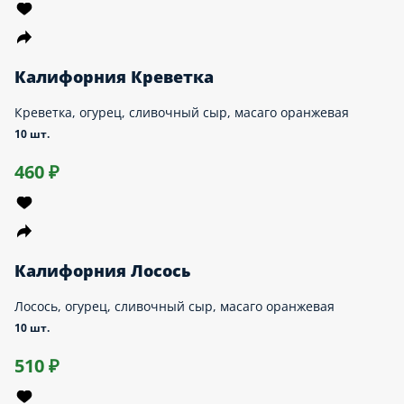
Филадельфия саншайн
Рис, авокадо, манго, сыр, лосось, нори
10 шт.
710 ₽