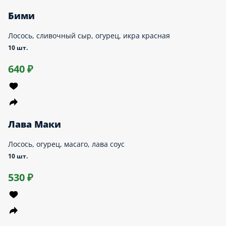
Токио
Нори, рис, сыр творожный, огурец, помидор, угорь, унаги
соус, кунжут
10 шт.
520 ₽