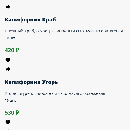
Сяке лайт
Рис, нори, сыр творожный, перец болгарский, лосось, масаго
10 шт.
490 ₽
выгодно