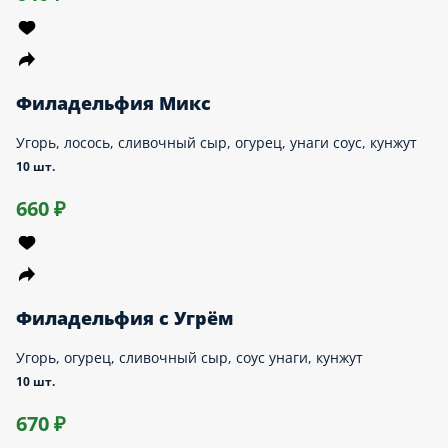
Суши спайси
Сеты
Новинка