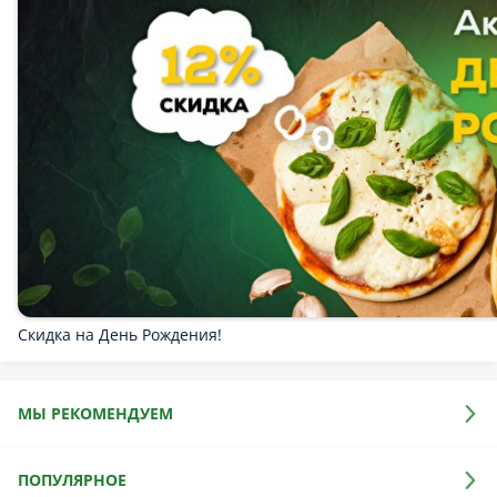
Трайфл
Десерты