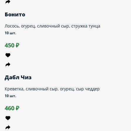
Лавокадо
Нори, рис, лосось, авокадо, кунжут, соус лава
10 шт.
430 ₽