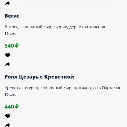
Филадельфия с Угрём
Угорь, огурец, сливочный сыр, соус унаги, кунжут
10 шт.
670 ₽